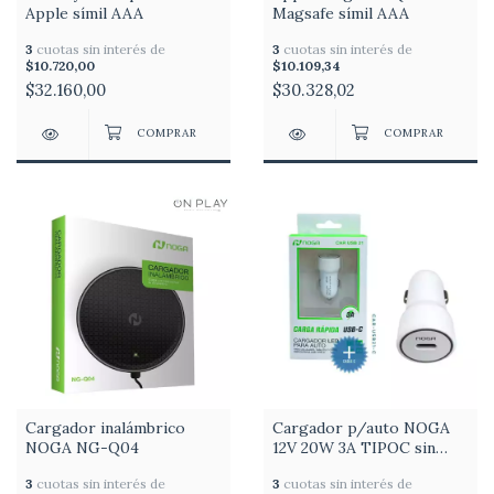
Apple símil AAA
Magsafe símil AAA
3
cuotas sin interés de
3
cuotas sin interés de
$10.720,00
$10.109,34
$32.160,00
$30.328,02
Cargador inalámbrico
Cargador p/auto NOGA
NOGA NG-Q04
12V 20W 3A TIPOC sin
cable
3
cuotas sin interés de
3
cuotas sin interés de