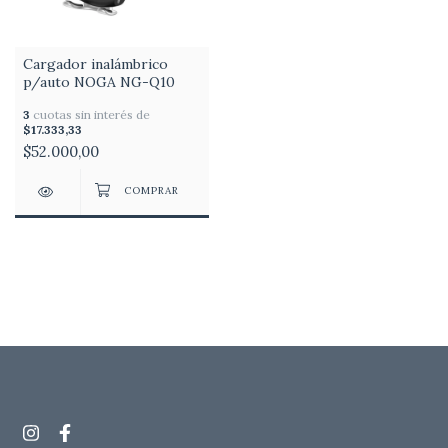
Cargador inalámbrico
p/auto NOGA NG-Q10
3
cuotas sin interés de
$17.333,33
$52.000,00