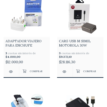
ADAPTADOR VIAJERO
CARG USB M SIMIL
PARA ENCHUFE
MOTOROLA 30W
3
cuotas sin interés de
3
cuotas sin interés de
$4.000,00
$9.372,10
$12.000,00
$28.116,30