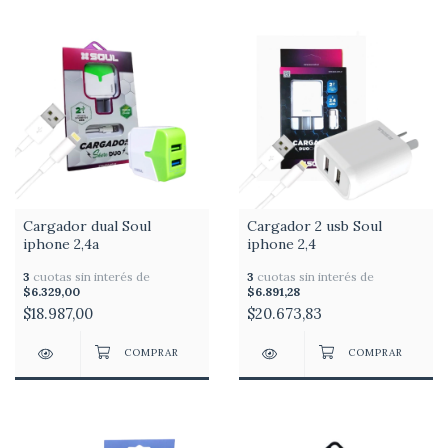
Cargador dual Soul
Cargador 2 usb Soul
iphone 2,4a
iphone 2,4
3
cuotas sin interés de
3
cuotas sin interés de
$6.329,00
$6.891,28
$18.987,00
$20.673,83