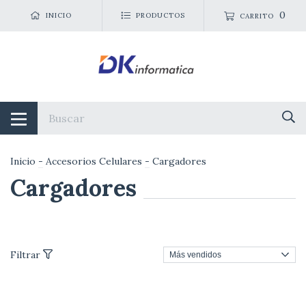
0
INICIO
PRODUCTOS
CARRITO
Inicio
-
Accesorios Celulares
-
Cargadores
Cargadores
Filtrar