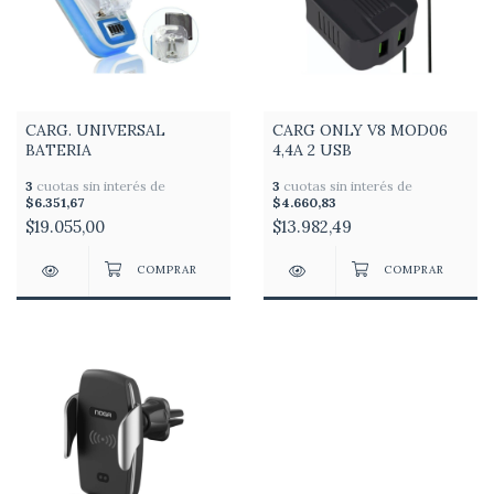
CARG. UNIVERSAL
CARG ONLY V8 MOD06
BATERIA
4,4A 2 USB
3
cuotas sin interés de
3
cuotas sin interés de
$6.351,67
$4.660,83
$19.055,00
$13.982,49