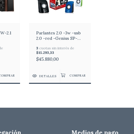
SW-2.1
Parlantes 2.0 -3w -usb
2.0 -red -Genius SP-
U115
de
3
cuotas sin interés de
$15.293,33
$45.880,00
DETALLES
egación
Medios de pago