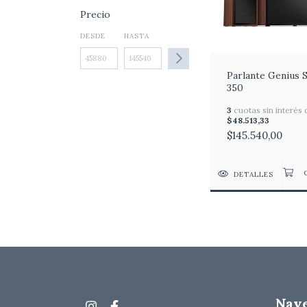
Precio
DESDE
HASTA
Parlante Genius 
350
3
cuotas sin interés 
$48.513,33
$145.540,00
DETALLES
Nav