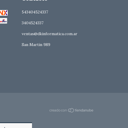
543404524337
3404524337
ventas@dkinformatica.com.ar
San Martin 989