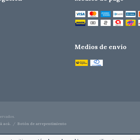
Medios de envío
ervados.
á acá.
/
Botón de arrepentimiento