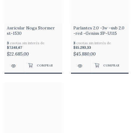
Auricular Noga Stormer
Parlantes 2.0 -3w -usb 2.0
st-1530
-red -Genius SP-U115
3
cuotas sin interés de
3
cuotas sin interés de
$7.561,67
$15.293,33
$22.685,00
$45.880,00