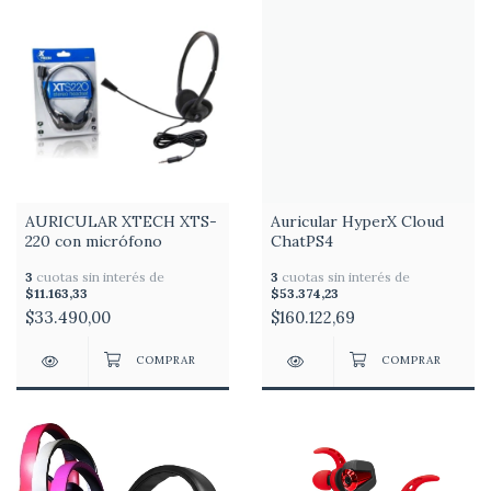
AURICULAR XTECH XTS-
Auricular HyperX Cloud
220 con micrófono
ChatPS4
3
cuotas sin interés de
3
cuotas sin interés de
$11.163,33
$53.374,23
$33.490,00
$160.122,69