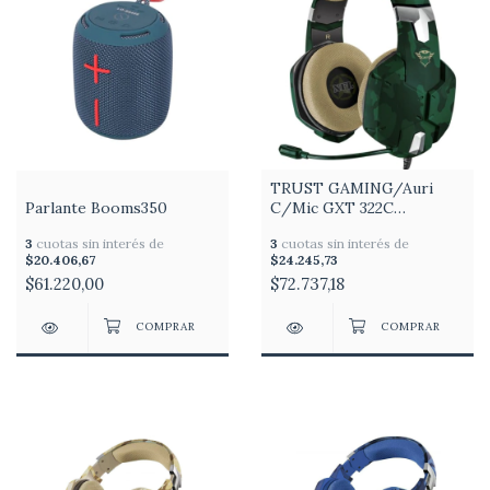
TRUST GAMING/Auri
Parlante Booms350
C/Mic GXT 322C
CARUS/JUNGLE
3
cuotas sin interés de
3
cuotas sin interés de
CAMO/Green/PC/PS4
$20.406,67
$24.245,73
$61.220,00
$72.737,18