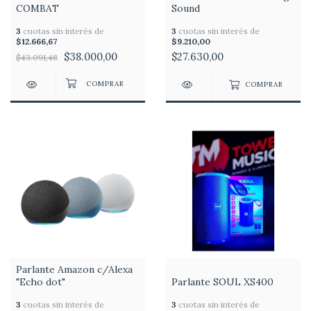
COMBAT
Sound
3
cuotas sin interés de
3
cuotas sin interés de
$12.666,67
$9.210,00
$38.000,00
$27.630,00
$43.091,48
COMPRAR
Parlante Amazon c/Alexa
"Echo dot"
Parlante SOUL XS400
3
cuotas sin interés de
3
cuotas sin interés de