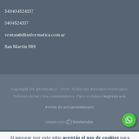
543404524337
3404524337
ventas@dkinformatica.com.ar
San Martin 989
Copyright DK Informatica - 2026. Todos los derechos reservados.
Defensa de las y los consumidores. Para reclamos
ingresá acá.
Botón de arrepentimiento
Al navegar por este sitio
aceptás el uso de cookies
para