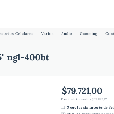
esorios Celulares
Varios
Audio
Gamming
Con
5" ngl-400bt
$79.721,00
Precio sin impuestos
$65.885,12
3
cuotas sin interés
de
$26