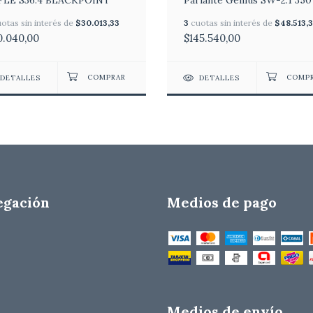
FLE S36.4 BLACKPOINT
Parlante Genius SW-2.1 350
otas sin interés de
$30.013,33
3
cuotas sin interés de
$48.513,
0.040,00
$145.540,00
DETALLES
DETALLES
egación
Medios de pago
Medios de envío