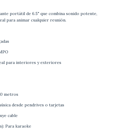
nte portátil de 6.5" que combina sonido potente,
eal para animar cualquier reunión.
gadas
PMPO
eal para interiores y exteriores
10 metros
sica desde pendrives o tarjetas
luye cable
m): Para karaoke