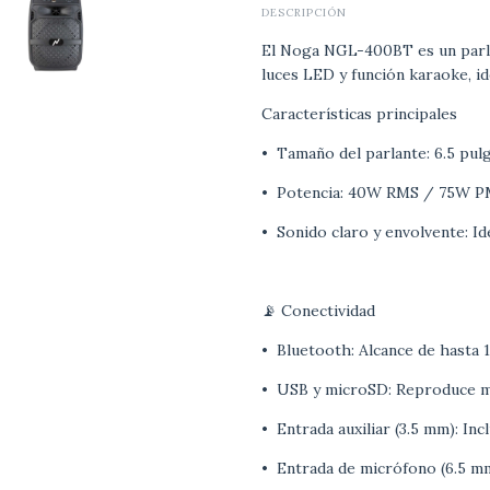
DESCRIPCIÓN
El Noga NGL-400BT es un parla
luces LED y función karaoke, id
Características principales
•
Tamaño del parlante: 6.5 pul
•
Potencia: 40W RMS / 75W 
•
Sonido claro y envolvente: Id
📡 Conectividad
•
Bluetooth: Alcance de hasta 
•
USB y microSD: Reproduce mú
•
Entrada auxiliar (3.5 mm): Inc
•
Entrada de micrófono (6.5 m