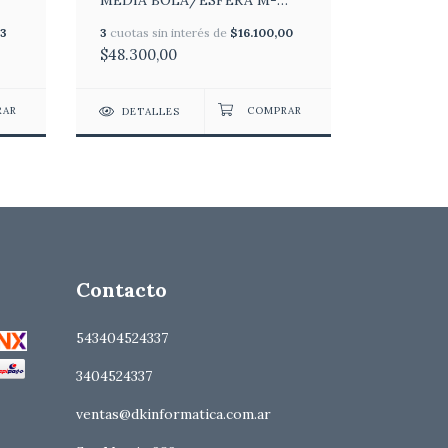
MEDIA BOLA/ESFERA M-
"Echo do
65SE
33
3
cuotas sin interés de
$16.100,00
3
cuotas si
$48.300,00
$251.712,
DETALLES
DETAL
Contacto
543404524337
3404524337
ventas@dkinformatica.com.ar