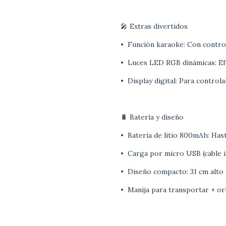
🎤 Extras divertidos
•
Función karaoke: Con contro
•
Luces LED RGB dinámicas: Ef
•
Display digital: Para control
🔋 Batería y diseño
•
Batería de litio 800mAh: Has
•
Carga por micro USB (cable i
•
Diseño compacto: 31 cm alto 
•
Manija para transportar + or