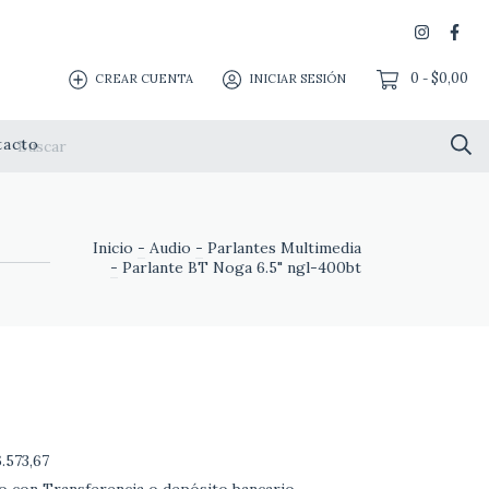
0
$0,00
CREAR CUENTA
INICIAR SESIÓN
-
tacto
Inicio
-
Audio
-
Parlantes Multimedia
-
Parlante BT Noga 6.5" ngl-400bt
.573,67