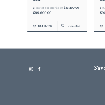
650P
BA
8.910,00
3
cuotas sin interés de
$33.200,00
3
cu
$99.600,00
$9
DETALLES
Nav