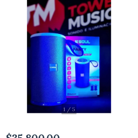
1
/
5